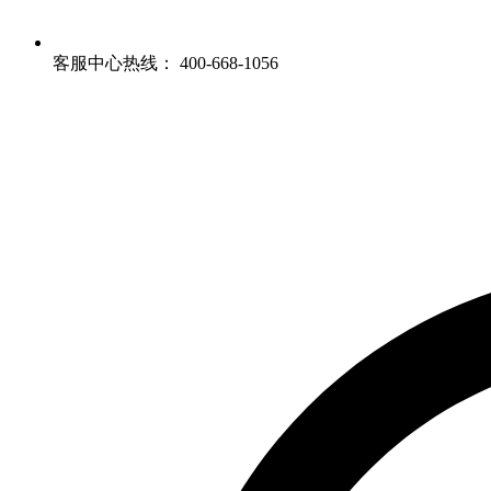
客服中心热线：
400-668-1056